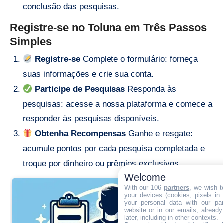
conclusão das pesquisas.
Registre-se no Toluna em Três Passos
Simples
Registre-se
Complete o formulário: forneça
suas informações e crie sua conta.
Participe de Pesquisas
Responda às
pesquisas: acesse a nossa plataforma e comece a
responder às pesquisas disponíveis.
Obtenha Recompensas
Ganhe e resgate:
acumule pontos por cada pesquisa completada e
troque por dinheiro ou prêmios exclusivos.
Welcome
With our 106
partners
, we wish t
your devices (cookies, pixels in
your personal data with our par
website or in our emails, alread
later, including in other contexts.