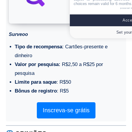
choices remain valid for 6 months
powered 
Accep
Set your
Surveoo
Tipo de recompensa
: Cartões-presente e
dinheiro
Valor por pesquisa:
R$2,50 a R$25 por
pesquisa
Limite para saque
: R$50
Bônus de registro
: R$5
Inscreva-se grátis