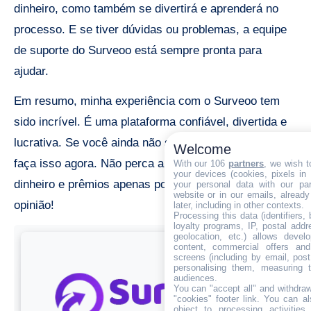
dinheiro, como também se divertirá e aprenderá no
processo. E se tiver dúvidas ou problemas, a equipe
de suporte do Surveoo está sempre pronta para
ajudar.
Em resumo, minha experiência com o Surveoo tem
sido incrível. É uma plataforma confiável, divertida e
lucrativa. Se você ainda não se inscreveu, sugiro que
Welcome
faça isso agora. Não perca a chance de ganhar
With our 106
partners
, we wish t
your devices (cookies, pixels in
dinheiro e prêmios apenas por compartilhar sua
your personal data with our par
website or in our emails, alread
opinião!
later, including in other contexts.
Processing this data (identifiers,
loyalty programs, IP, postal add
geolocation, etc.) allows devel
content, commercial offers an
screens (including by email, pos
personalising them, measuring t
audiences.
You can "accept all" and withdraw
"cookies" footer link
. You can al
object to processing activitie